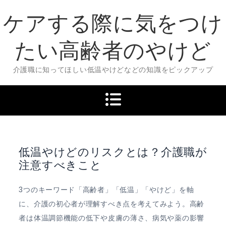
Skip
ケアする際に気をつけ
to
content
たい高齢者のやけど
介護職に知ってほしい低温やけどなどの知識をピックアップ
低温やけどのリスクとは？介護職が
注意すべきこと
3つのキーワード「高齢者」「低温」「やけど」を軸
に、介護の初心者が理解すべき点を考えてみよう。高齢
者は体温調節機能の低下や皮膚の薄さ、病気や薬の影響